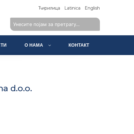
Ћирилица
Latinica
English
ТИ
О НАМА
КОНТАКТ
na d.o.o.