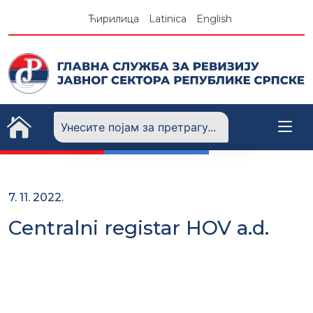
Skip
Ћирилица
Latinica
English
to
content
7. 11. 2022.
Centralni registar HOV a.d.