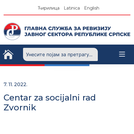
Skip
Ћирилица
Latinica
English
to
content
7. 11. 2022.
Centar za socijalni rad
Zvornik