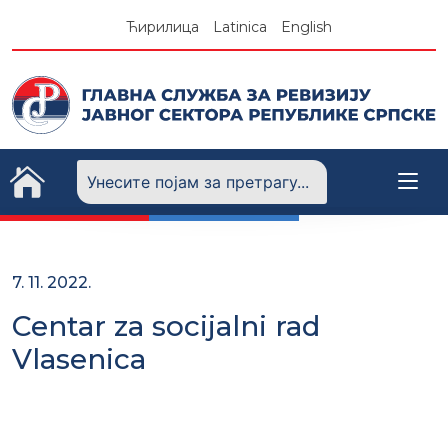
Skip
Ћирилица
Latinica
English
to
content
7. 11. 2022.
Centar za socijalni rad
Vlasenica