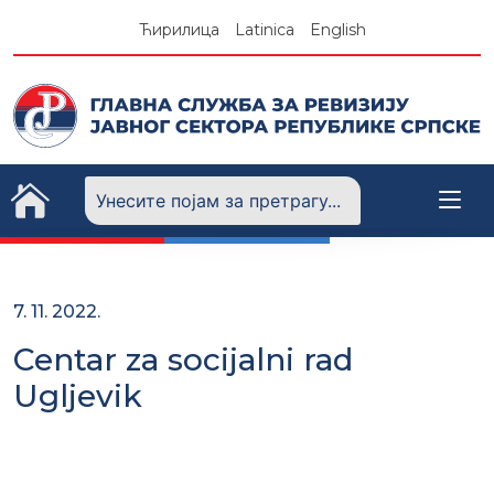
Skip
Ћирилица
Latinica
English
to
content
7. 11. 2022.
Centar za socijalni rad
Ugljevik