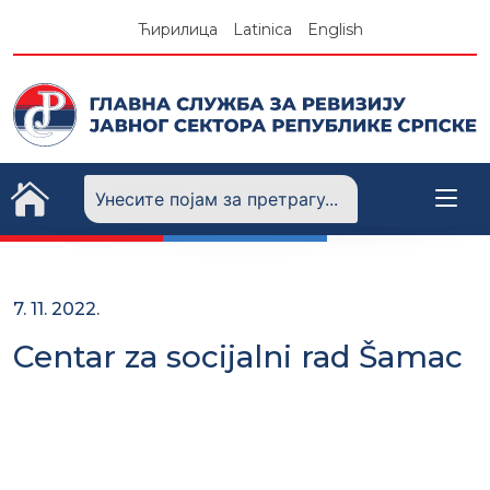
Skip
Ћирилица
Latinica
English
to
content
7. 11. 2022.
Centar za socijalni rad Šamac