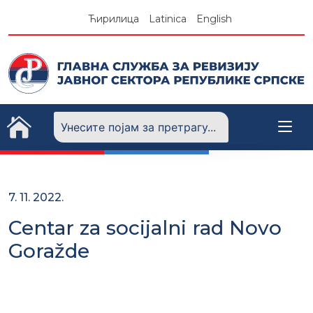
Skip
Ћирилица
Latinica
English
to
content
7. 11. 2022.
Centar za socijalni rad Novo
Goražde