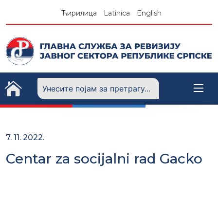
Skip
Ћирилица
Latinica
English
to
content
7. 11. 2022.
Centar za socijalni rad Gacko