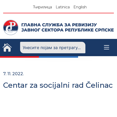
Skip
Ћирилица
Latinica
English
to
content
7. 11. 2022.
Centar za socijalni rad Čelinac