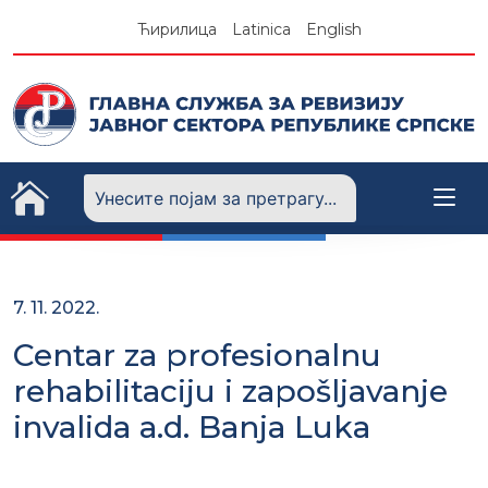
Skip
Ћирилица
Latinica
English
to
content
7. 11. 2022.
Centar za profesionalnu
rehabilitaciju i zapošljavanje
invalida a.d. Banja Luka