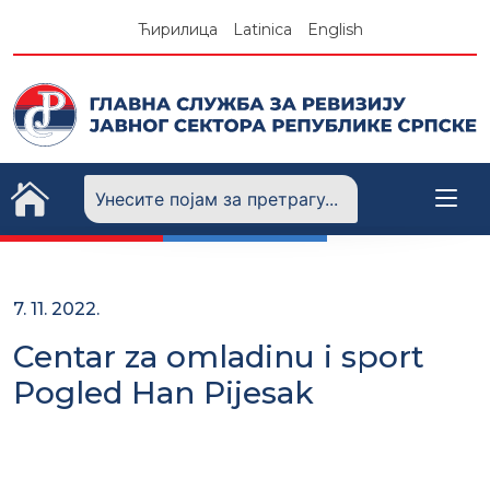
Skip
Ћирилица
Latinica
English
to
content
7. 11. 2022.
Centar za omladinu i sport
Pogled Han Pijesak