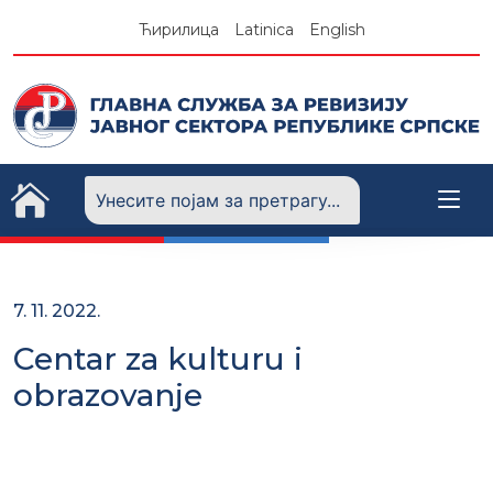
Skip
Ћирилица
Latinica
English
to
content
7. 11. 2022.
Centar za kulturu i
obrazovanje