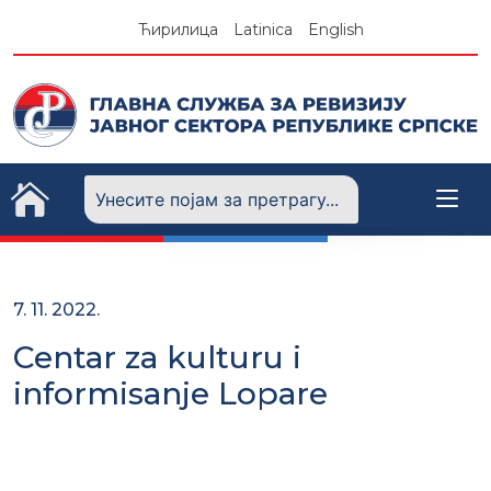
Skip
Ћирилица
Latinica
English
to
content
7. 11. 2022.
Centar za kulturu i
informisanje Lopare