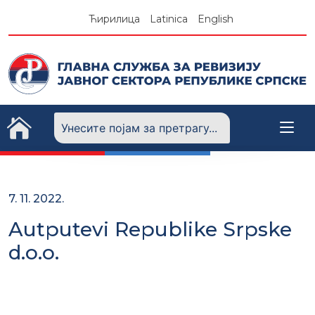
Skip
Ћирилица
Latinica
English
to
content
7. 11. 2022.
Autputevi Republike Srpske
d.o.o.