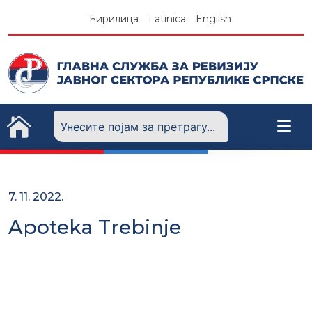
Skip
Ћирилица
Latinica
English
to
content
7. 11. 2022.
Apoteka Trebinje