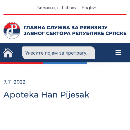
Skip
Ћирилица
Latinica
English
to
content
7. 11. 2022.
Apoteka Han Pijesak