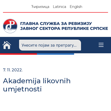
Skip
Ћирилица
Latinica
English
to
content
7. 11. 2022.
Akademija likovnih
umjetnosti