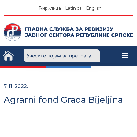
Skip
Ћирилица
Latinica
English
to
content
7. 11. 2022.
Agrarni fond Grada Bijeljina