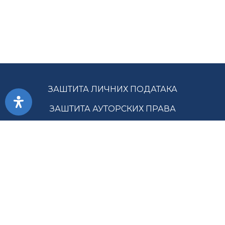
ЗАШТИТА ЛИЧНИХ ПОДАТАКА
ЗАШТИТА АУТОРСКИХ ПРАВА
ПРИСТУПАЧНОСТ
УСЛОВИ КОРИШЋЕЊА
ЈАВНЕ НАБАВКЕ
МАПА САЈТА
ГЛАВНА СЛУЖБА ЗА РЕВИЗИЈУ ЈАВНОГ СЕКТОРА РС ©