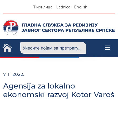
Skip
Ћирилица
Latinica
English
to
content
7. 11. 2022.
Agensija za lokalno
ekonomski razvoj Kotor Varoš