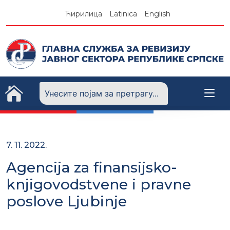
Skip
Ћирилица
Latinica
English
to
content
7. 11. 2022.
Agencija za finansijsko-
knjigovodstvene i pravne
poslove Ljubinje