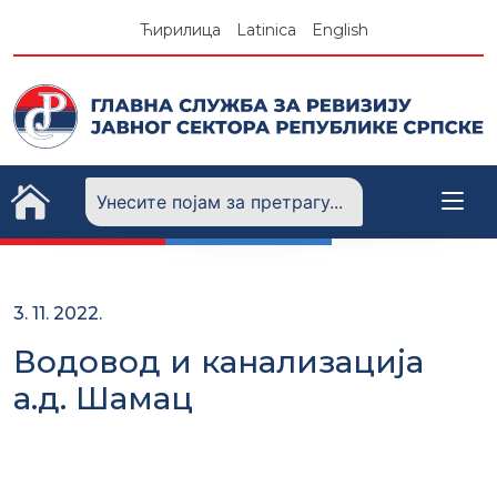
Skip
Ћирилица
Latinica
English
to
content
3. 11. 2022.
Водовод и канализација
а.д. Шамац