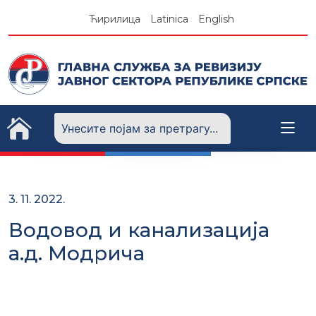
Skip
Ћирилица
Latinica
English
to
content
3. 11. 2022.
Водовод и канализација
а.д. Модрича