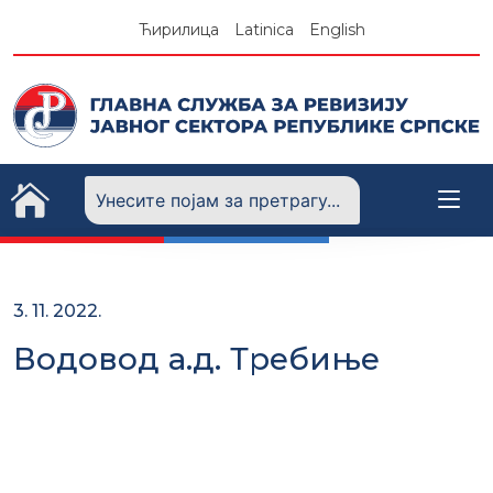
Skip
Ћирилица
Latinica
English
to
content
3. 11. 2022.
Водовод а.д. Требиње