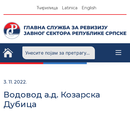
Skip
Ћирилица
Latinica
English
to
content
3. 11. 2022.
Водовод а.д. Козарска
Дубица