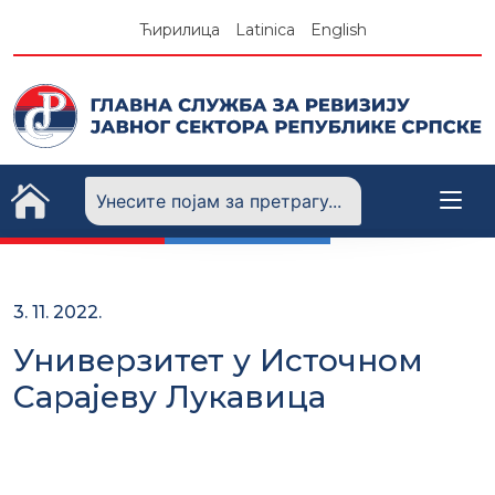
Skip
Ћирилица
Latinica
English
to
content
3. 11. 2022.
Универзитет у Источном
Сарајеву Лукавица