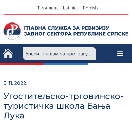
Skip
Ћирилица
Latinica
English
to
content
3. 11. 2022.
Угоститељско-трговинско-
туристичка школа Бања
Лука