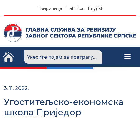
Skip
Ћирилица
Latinica
English
to
content
3. 11. 2022.
Угоститељско-економска
школа Приједор