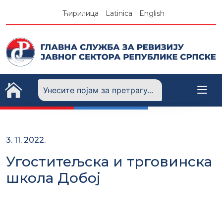
Skip
Ћирилица
Latinica
English
to
content
3. 11. 2022.
Угоститељска и трговинска
школа Добој