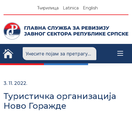
Skip
Ћирилица
Latinica
English
to
content
3. 11. 2022.
Туристичка организација
Ново Горажде