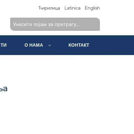
Ћирилица
Latinica
English
ТИ
О НАМА
КОНТАКТ
ња