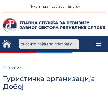
Skip
Ћирилица
Latinica
English
to
content
3. 11. 2022.
Туристичка организација
Добој