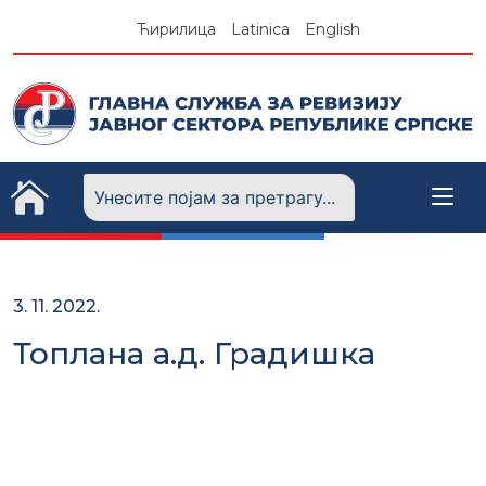
Skip
Ћирилица
Latinica
English
to
content
3. 11. 2022.
Топлана а.д. Градишка