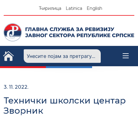
Skip
Ћирилица
Latinica
English
to
content
3. 11. 2022.
Технички школски центар
Зворник