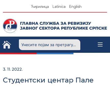
Skip
Ћирилица
Latinica
English
to
content
3. 11. 2022.
Студентски центар Пале