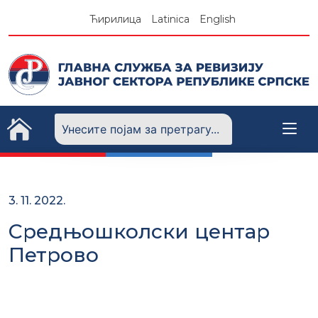
Skip
Ћирилица
Latinica
English
to
content
3. 11. 2022.
Средњошколски центар
Петрово