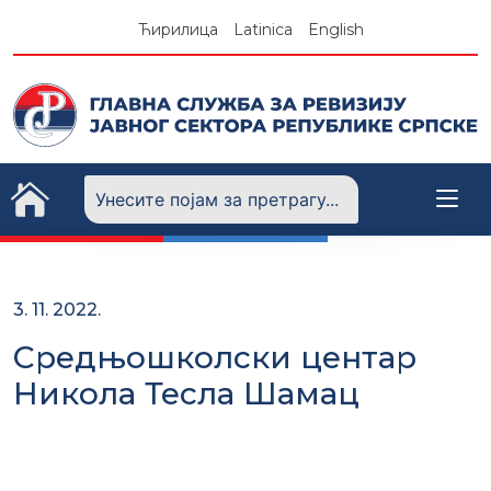
Skip
Ћирилица
Latinica
English
to
content
3. 11. 2022.
Средњошколски центар
Никола Тесла Шамац