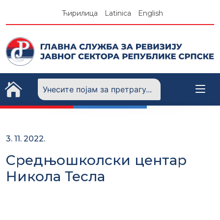
Skip
Ћирилица
Latinica
English
to
content
3. 11. 2022.
Средњошколски центар
Никола Тесла