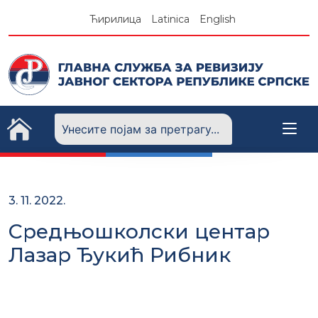
Skip
Ћирилица
Latinica
English
to
content
3. 11. 2022.
Средњошколски центар
Лазар Ђукић Рибник