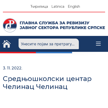
Skip
Ћирилица
Latinica
English
to
content
3. 11. 2022.
Средњошколски центар
Челинац Челинац