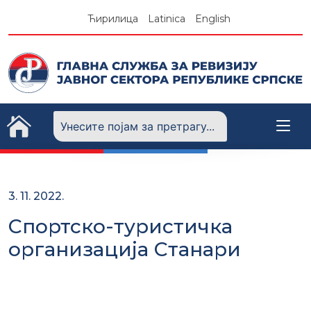
Skip
Ћирилица
Latinica
English
to
content
3. 11. 2022.
Спортско-туристичка
организација Станари