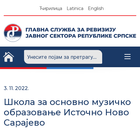
Skip
Ћирилица
Latinica
English
to
content
3. 11. 2022.
Школа за основно музичко
образовање Источно Ново
Сарајево