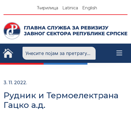
Skip
Ћирилица
Latinica
English
to
content
3. 11. 2022.
Рудник и Термоелектрана
Гацко а.д.