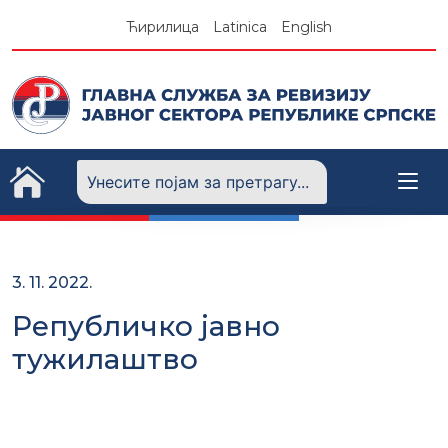
Skip
Ћирилица
Latinica
English
to
content
3. 11. 2022.
Републичко јавно
тужилаштво