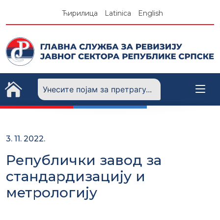
Skip
Ћирилица
Latinica
English
to
content
3. 11. 2022.
Републички завод за
стандардизацију и
метрологију