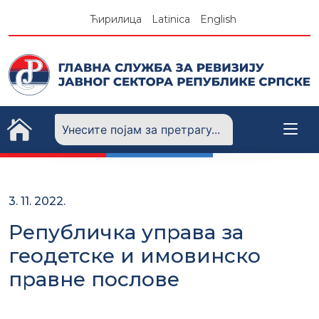
Skip
Ћирилица
Latinica
English
to
content
3. 11. 2022.
Републичка управа за
геодетске и имовинско
правне послове