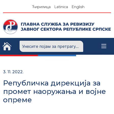
Skip
Ћирилица
Latinica
English
to
content
3. 11. 2022.
Републичка дирекција за
промет наоружања и војне
опреме