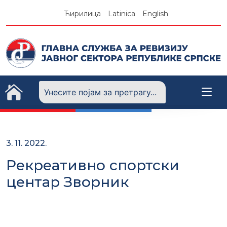
Skip
Ћирилица
Latinica
English
to
content
3. 11. 2022.
Рекреативно спортски
центар Зворник