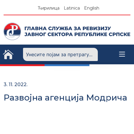
Skip
Ћирилица
Latinica
English
to
content
3. 11. 2022.
Развојна агенција Модрича