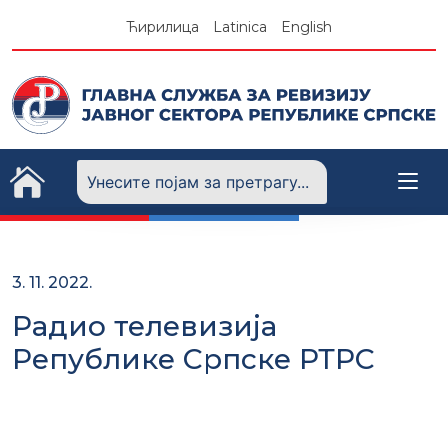
Skip
Ћирилица
Latinica
English
to
content
3. 11. 2022.
Радио телевизија
Републике Српске РТРС