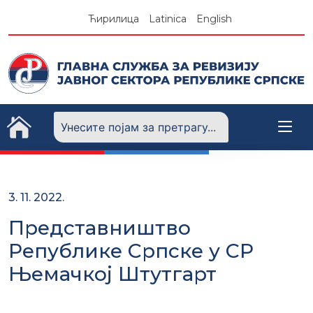
Skip
Ћирилица
Latinica
English
to
content
3. 11. 2022.
Представништво
Републике Српске у СР
Њемачкој Штутгарт